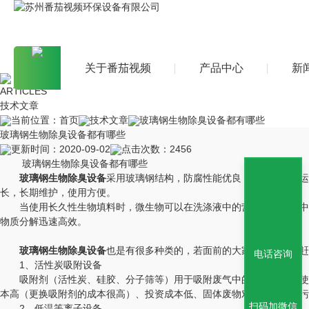
关于番茄视频
产品中心
新
ARTICLES
技术文章
当前位置：
首页
技术文章
玻璃钢生物除臭设备都有哪些
玻璃钢生物除臭设备都有哪些
更新时间：2020-09-02
点击次数：2456
玻璃钢生物除臭设备都有哪些
玻璃钢生物除臭设备
采用玻璃钢结构，防腐性能优良，整体性强，运
长，长期维护，使用方便。
当使用长久性生物填料时，微生物可以在洗涤液中的营养物和气体中的气味上
物质分解迅速高效。
玻璃钢生物除臭设备
也是有很多种类的，若面前的大家有不了解的赶紧
电话咨询
1、活性炭吸附设备
吸附剂（活性炭、硅胶、分子筛等）用于吸附废气中的有机成分
本高（更换吸附剂的成本很高）、投资成本低、固体废物对环境的二次污染。目
扫码加微信
2、低温等离子设备