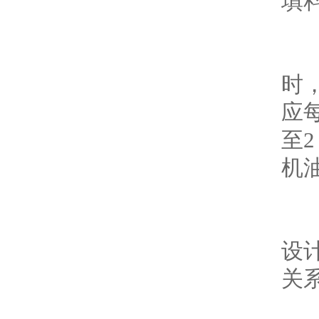
填料了
轴
时
应每
至2
机油
为
设计
关系