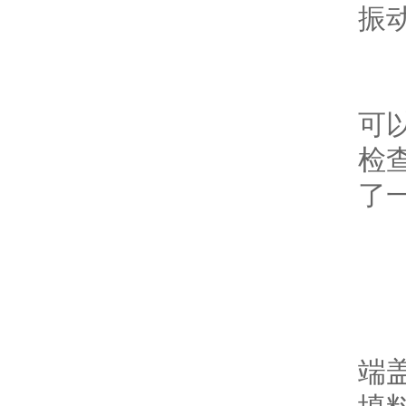
振动
叶轮
可以
检
了一
轴
经常
端盖