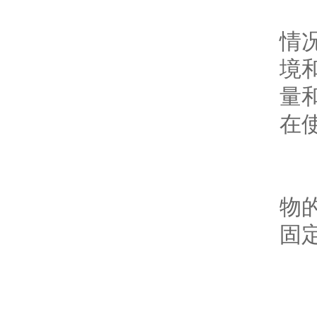
对
情
境和
量和
在
耐
物的
固定
日