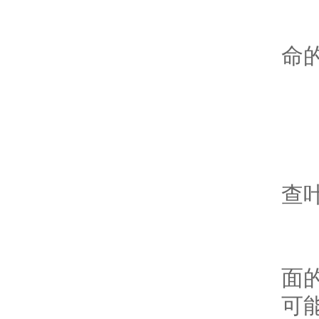
正确
命的
叶
在叶
查叶
只
面的
可能