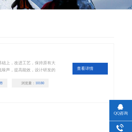
，改进工艺，保持原有大
查看详情
噪声，提高能效，设计研发的
术完善的五金配件，双向吸入
市
浏览量：
10180
量，去除潮湿、尘埃、异
风机将各个房间污浊空气排出，同
口送入室内。根据房间的面积
满足不同的需求。
QQ咨询